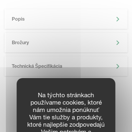
Popis
Brožury
Technická Špecifikácia
KONTAKTUJTE
Na týchto stránkach
používame cookies, ktoré
MIESTNEHO
nám umožnia ponúknuť
Vám tie služby a produkty,
PREDAJCU
ktoré najlepšie zodpovedajú
Vašim potrebám a