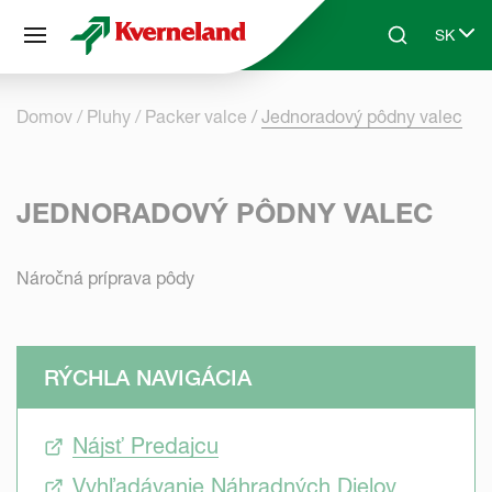
Panel riadenia súborov cookie
SK
Skip to main content
Search
Select 
Domov
Pluhy
Packer valce
Jednoradový pôdny valec
JEDNORADOVÝ PÔDNY VALEC
Náročná príprava pôdy
RÝCHLA NAVIGÁCIA
Nájsť Predajcu
Vyhľadávanie Náhradných Dielov