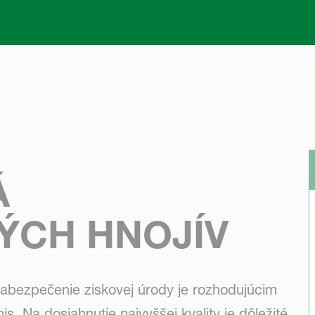
Skip to main content
Á
ÝCH HNOJÍV
zabezpečenie ziskovej úrody je rozhodujúcim
. Na dosiahnutie najvyššej kvality je dôležité