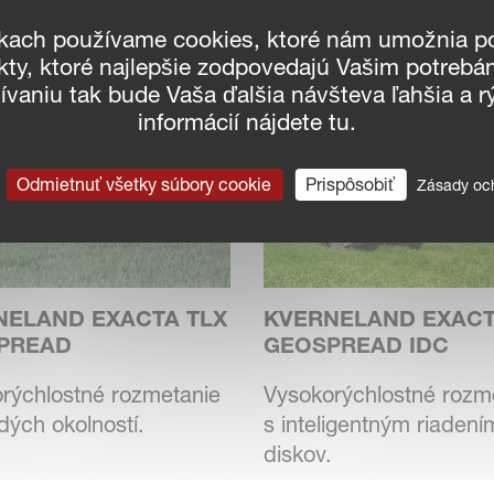
é rozmetadlo – ideálne
špičkový diskové rozm
nkach používame cookies, ktoré nám umožnia p
sokú p...
hnojív pre optimál...
kty, ktoré najlepšie zodpovedajú Vašim potreb
vaniu tak bude Vaša ďalšia návšteva ľahšia a rý
informácií nájdete tu.
Odmietnuť všetky súbory cookie
Prispôsobiť
Zásady oc
NELAND EXACTA TLX
KVERNELAND EXACT
PREAD
GEOSPREAD IDC
rýchlostné rozmetanie
Vysokorýchlostné rozm
dých okolností.
s inteligentným riadení
diskov.