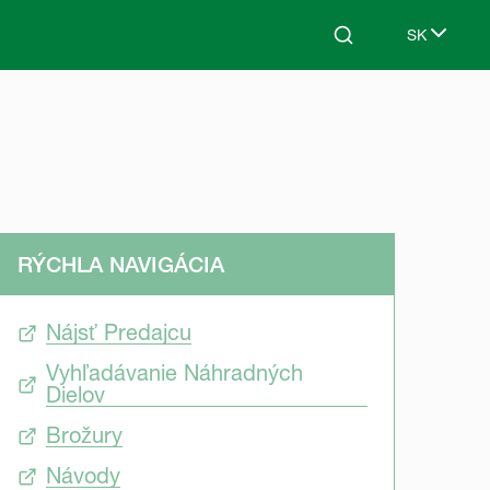
SK
Search
Select lang
RÝCHLA NAVIGÁCIA
Nájsť Predajcu
Vyhľadávanie Náhradných
Dielov
Brožury
Návody