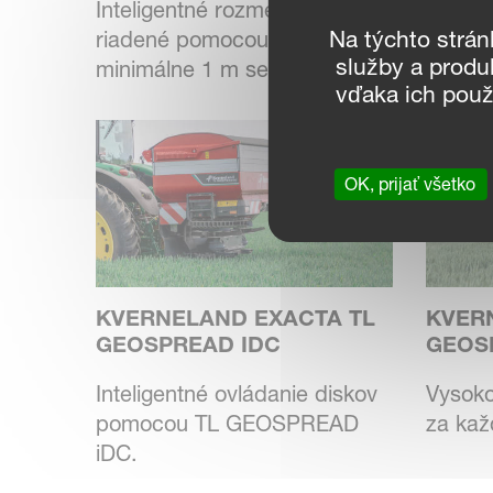
Inteligentné rozmetanie
diskov
Na týchto strá
riadené pomocou GPS (na
pre vy
služby a produ
minimálne 1 m sekcie)...
vďaka ich použí
OK, prijať všetko
KVERNELAND EXACTA TL
KVER
GEOSPREAD IDC
GEOS
Inteligentné ovládanie diskov
Vysoko
pomocou TL GEOSPREAD
za kaž
iDC.