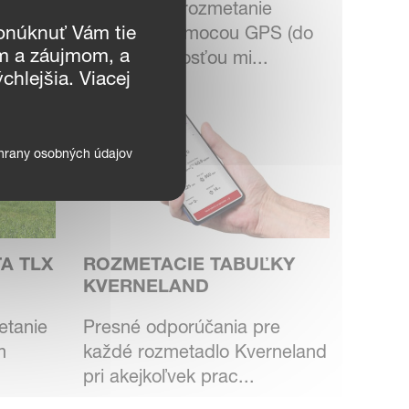
Inteligentné rozmetanie
etadlo
onúknuť Vám tie
ovládané pomocou GPS (do
ám a záujmom, a
sekcií s velkosťou mi...
chlejšia. Viacej
hrany osobných údajov
A TLX
ROZMETACIE TABUĽKY
KVERNELAND
etanie
Presné odporúčania pre
m
každé rozmetadlo Kverneland
pri akejkoľvek prac...