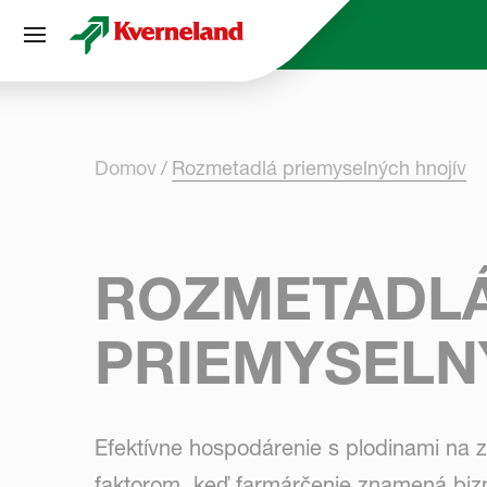
Panel riadenia súborov cookie
Domov
Rozmetadlá priemyselných hnojív
ROZMETADL
PRIEMYSELN
Efektívne hospodárenie s plodinami na 
faktorom, keď farmárčenie znamená biznis