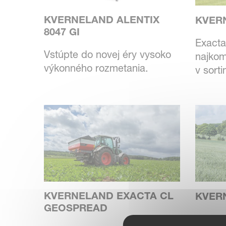
KVERNELAND ALENTIX
KVER
8047 GI
Exacta
Vstúpte do novej éry vysoko
najkom
výkonného rozmetania.
v sort
KVERNELAND EXACTA CL
KVER
GEOSPREAD
Exacta