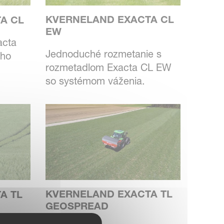
KVERNELAND EXACTA CL
A CL
EW
acta
Jednoduché rozmetanie s
ého
rozmetadlom Exacta CL EW
so systémom váženia.
KVERNELAND EXACTA TL
A TL
GEOSPREAD
e