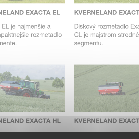
NELAND EXACTA EL
KVERNELAND EXACT
 EL je najmenšie a
Diskový rozmetadlo Ex
paktnejšie rozmetadlo
CL je majstrom stredn
imente.
segmentu.
NELAND EXACTA HL
KVERNELAND EXACT
 HL je vysokokapacitné
Kverneland Exacta TL j