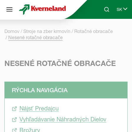
Panel riadenia súborov cookie
SK
Skip to main content
Search
Select 
Domov
Stroje na zber krmovín
Rotačné obracače
Nesené rotačné obracače
NESENÉ ROTAČNÉ OBRACAČE
RÝCHLA NAVIGÁCIA
Nájsť Predajcu
Vyhľadávanie Náhradných Dielov
Brožury