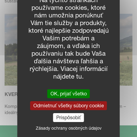
sústava - ko...
používame cookies, ktoré
nám umožnia ponúknuť
Vám tie služby a produkty,
ktoré najlepšie zodpovedajú
Vašim potrebám a
záujmom, a vďaka ich
používaniu tak bude Vaša
ďalšia návšteva ľahšia a
rýchlejšia. Viacej informácií
nájdete tu.
OK, prijať všetko
KVERNELAND 8460-8480
Odmietnuť všetky súbory cookie
Kompaktný obracač s pracovným záberom 6,05 a 8,05 m –
ideálny pre seno...
Prispôsobiť
Zásady ochrany osobných údajov