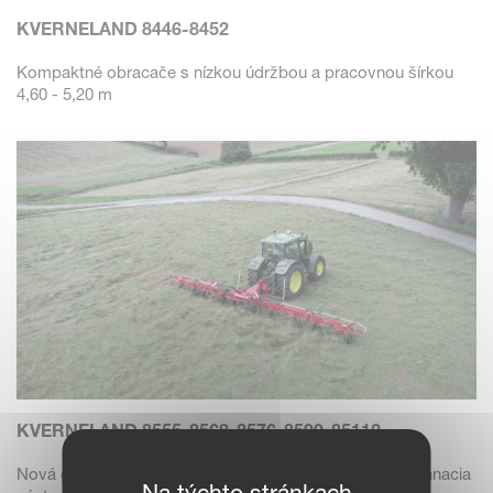
KVERNELAND 8446-8452
Kompaktné obracače s nízkou údržbou a pracovnou šírkou
4,60 - 5,20 m
KVERNELAND 8555-8568-8576-8590-85112
Nová generácia obracačov s vysokou výkonom - silná hnacia
Na týchto stránkach